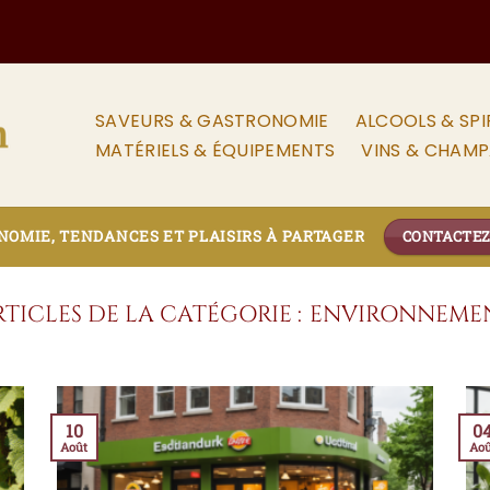
SAVEURS & GASTRONOMIE
ALCOOLS & SPI
MATÉRIELS & ÉQUIPEMENTS
VINS & CHAM
OMIE, TENDANCES ET PLAISIRS À PARTAGER
CONTACTE
ENVIRONNEME
10
0
Août
Aoû