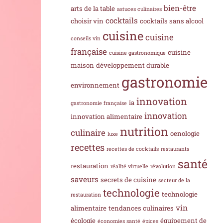
bien-être
arts de la table
astuces culinaires
cocktails
choisir vin
cocktails sans alcool
cuisine
cuisine
conseils vin
française
cuisine
cuisine gastronomique
maison
développement durable
gastronomie
environnement
innovation
ia
gastronomie française
innovation
innovation alimentaire
nutrition
culinaire
oenologie
luxe
recettes
recettes de cocktails
restaurants
santé
restauration
réalité virtuelle
révolution
saveurs
secrets de cuisine
secteur de la
technologie
technologie
restauration
vin
alimentaire
tendances culinaires
écologie
équipement de
économies santé
épices