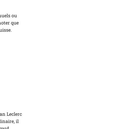
anuels ou
noter que
uisse.
an Leclerc
naire, il
egard