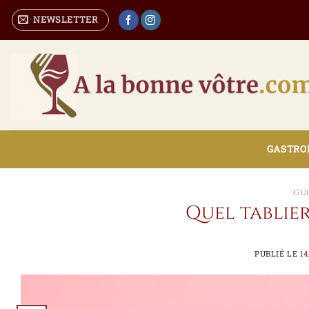
Passer
NEWSLETTER
au
contenu
GASTRON
GUI
Quel tablier
PUBLIÉ LE
14