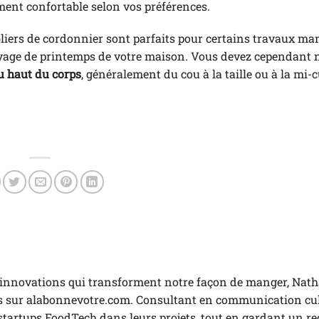
tement confortable selon vos préférences.
s tabliers de cordonnier sont parfaits pour certains travaux m
toyage de printemps de votre maison. Vous devez cependant 
u haut du corps
, généralement du cou à la taille ou à la mi-c
es innovations qui transforment notre façon de manger, Nath
es sur alabonnevotre.com. Consultant en communication culi
startups FoodTech dans leurs projets, tout en gardant un r