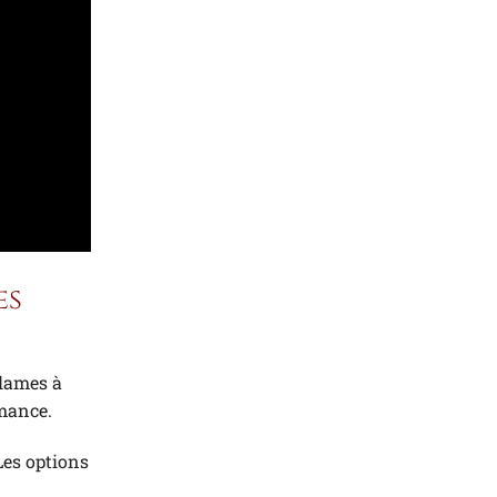
es
 lames à
rmance.
Les options