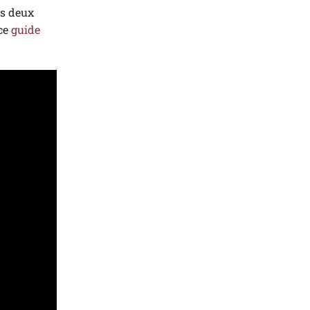
es deux
 ce
guide