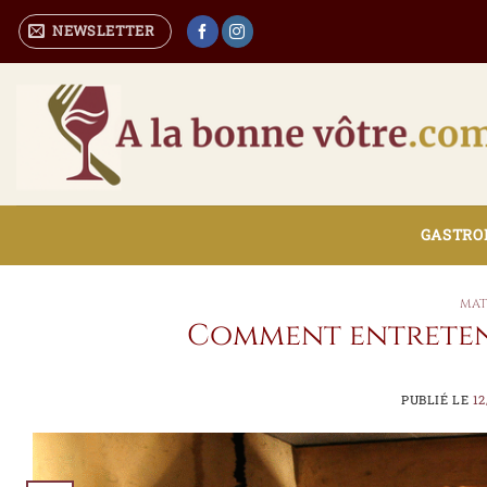
Passer
NEWSLETTER
au
contenu
GASTRON
MAT
Comment entreteni
PUBLIÉ LE
12