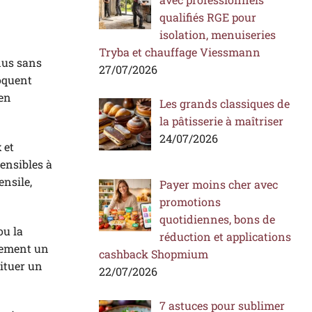
qualifiés RGE pour
isolation, menuiseries
Tryba et chauffage Viessmann
idus sans
27/07/2026
voquent
 en
Les grands classiques de
la pâtisserie à maîtriser
24/07/2026
 et
sensibles à
ensile,
Payer moins cher avec
promotions
quotidiennes, bons de
ou la
réduction et applications
llement un
cashback Shopmium
tituer un
22/07/2026
7 astuces pour sublimer