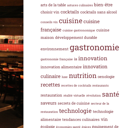
bien-être
arts de la table
astuces culinaires
cocktails
choisir vin
cocktails sans alcool
cuisine
cuisine
conseils vin
française
cuisine
cuisine gastronomique
maison
développement durable
gastronomie
environnement
innovation
ia
gastronomie française
innovation
innovation alimentaire
nutrition
culinaire
oenologie
luxe
recettes
recettes de cocktails
restaurants
santé
restauration
réalité virtuelle
révolution
saveurs
secrets de cuisine
secteur de la
technologie
technologie
restauration
vin
alimentaire
tendances culinaires
écologie
équipement de
économies santé
épices