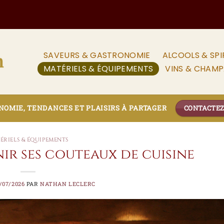
SAVEURS & GASTRONOMIE
ALCOOLS & SPI
MATÉRIELS & ÉQUIPEMENTS
VINS & CHAM
OMIE, TENDANCES ET PLAISIRS À PARTAGER
CONTACTE
ÉRIELS & ÉQUIPEMENTS
r ses couteaux de cuisine
/07/2026
PAR
NATHAN LECLERC