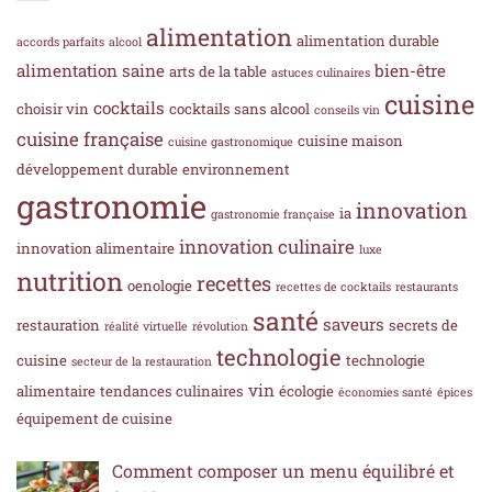
alimentation
alimentation durable
accords parfaits
alcool
alimentation saine
bien-être
arts de la table
astuces culinaires
cuisine
cocktails
choisir vin
cocktails sans alcool
conseils vin
cuisine française
cuisine maison
cuisine gastronomique
développement durable
environnement
gastronomie
innovation
ia
gastronomie française
innovation culinaire
innovation alimentaire
luxe
nutrition
recettes
oenologie
recettes de cocktails
restaurants
santé
saveurs
restauration
secrets de
réalité virtuelle
révolution
technologie
cuisine
technologie
secteur de la restauration
vin
alimentaire
tendances culinaires
écologie
économies santé
épices
équipement de cuisine
Comment composer un menu équilibré et