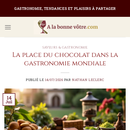
Passer
GASTRONOMIE, TENDANCES ET PLAISIRS À PARTAGER
au
contenu
SAVEURS & GASTRONOMIE
La place du chocolat dans la
gastronomie mondiale
PUBLIÉ LE
14/07/2026
PAR
NATHAN LECLERC
14
Juil