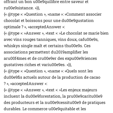
offrant un bon u00e9quilibre entre saveur et
ru00e9sistance. »}},
{« @type »: »Question », »name »: »Comment associer
chocolat et boissons pour une du00e9gustation
optimale ? », »acceptedAnswer »:
{« @type »: »Answer », »text »: »Le chocolat se marie bien
avec vins rouges tanniques, vins doux, cafu00e9s,
whiskys single malt et certains thu00e9s. Ces
associations permettent du2019amplifier les
aru00f4mes et de cru00e9er des expu00e9riences
gustatives riches et variu00e9es. »}},
{« @type »: »Question », »name »: »Quels sont les
du00e9fis actuels autour de la production de cacao
? », »acceptedAnswer »:
{« @type »: »Answer », »text »: »Les enjeux majeurs
incluent la du00e9forestation, la pru00e9caritu00e9
des producteurs et la nu00e9cessitu00e9 de pratiques
durables. Le commerce u00e9quitable et les