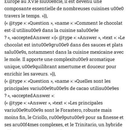
Europe au XVIe siu00e8cle, il est devenu une
composante essentielle de nombreuses cuisines u00e0
travers le temps. »}},
{« @type »: »Question », »name »: »Comment le chocolat
est-il utilisu00e9 dans la cuisine salu00e9e
? », »acceptedAnswer »:{« @type »: »Answer », »text »: »Le
chocolat est intu00e9gru00e9 dans des sauces et plats
salu00e9s, notamment dans la cuisine mexicaine avec
le mole. Il apporte une complexitu00e9 aromatique
unique, u00e9quilibrant amertume et douceur pour
enrichir les saveurs. »}},
{« @type »: »Question », »name »: »Quelles sont les
principales variu00e9tu00e9s de cacao utilisu00e9es
? », »acceptedAnswer »:
{« @type »: »Answer », »text »: »Les principales
variu00e9tu00e9s sont le Forastero, robuste mais
moins fin, le Criollo, ru00e9putu00e9 pour sa finesse et
ses aru00f4mes complexes, et le Trinitario, un hybride