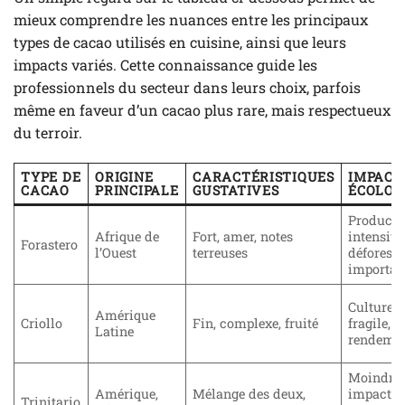
mieux comprendre les nuances entre les principaux
types de cacao utilisés en cuisine, ainsi que leurs
impacts variés. Cette connaissance guide les
professionnels du secteur dans leurs choix, parfois
même en faveur d’un cacao plus rare, mais respectueux
du terroir.
TYPE DE
ORIGINE
CARACTÉRISTIQUES
IMPACT
CACAO
PRINCIPALE
GUSTATIVES
ÉCOLOG
Producti
Afrique de
Fort, amer, notes
intensive
Forastero
l’Ouest
terreuses
déforesta
importan
Culture p
Amérique
Criollo
Fin, complexe, fruité
fragile, f
Latine
rendeme
Moindre
Amérique,
Mélange des deux,
impact g
Trinitario