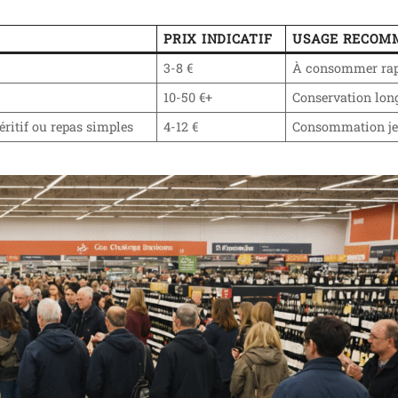
PRIX INDICATIF
USAGE RECOM
3-8 €
À consommer ra
10-50 €+
Conservation lon
éritif ou repas simples
4-12 €
Consommation j