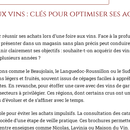
ux vins : clés pour optimiser ses 
 réussir ses achats lors d’une foire aux vins. Face à la prof
 se présenter dans un magasin sans plan précis peut conduire
inir clairement ses objectifs : souhaite-t-on acquérir des vin
plusieurs années ?
gions comme le Beaujolais, le Languedoc-Roussillon ou le Su
ns légers et fruités, souvent issus de cépages faciles à appré
es. En revanche, pour étoffer une cave avec des vins de gard
ecteurs à privilégier. Ces régions, dont certains crus ont u
’évoluer et de s’affiner avec le temps.
le pour éviter les achats impulsifs. La consultation des cat
cède d’une étape de veille pratique. Ces brochures permett
ix entre enseignes comme Nicolas, Lavinia ou Maison du Vin. 