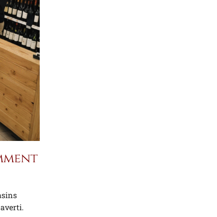
omment
asins
averti.