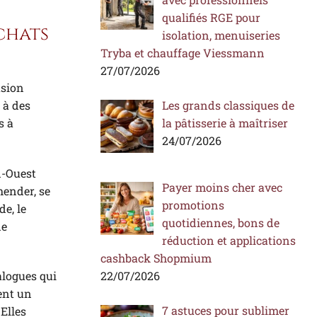
qualifiés RGE pour
achats
isolation, menuiseries
Tryba et chauffage Viessmann
27/07/2026
usion
 à des
Les grands classiques de
s à
la pâtisserie à maîtriser
24/07/2026
d-Ouest
Payer moins cher avec
hender, se
promotions
e, le
quotidiennes, bons de
ne
réduction et applications
cashback Shopmium
22/07/2026
alogues qui
ent un
7 astuces pour sublimer
Elles