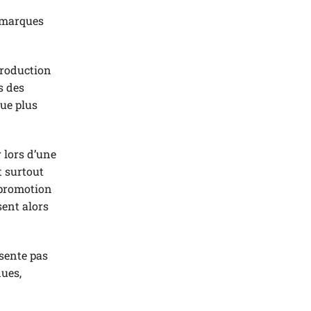
e marques
production
s des
que plus
 lors d’une
t surtout
e promotion
sent alors
ésente pas
nues,