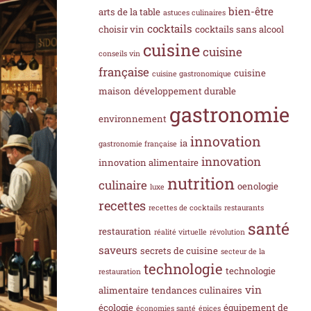
bien-être
arts de la table
astuces culinaires
cocktails
choisir vin
cocktails sans alcool
cuisine
cuisine
conseils vin
française
cuisine
cuisine gastronomique
maison
développement durable
gastronomie
environnement
innovation
ia
gastronomie française
innovation
innovation alimentaire
nutrition
culinaire
oenologie
luxe
recettes
recettes de cocktails
restaurants
santé
restauration
réalité virtuelle
révolution
saveurs
secrets de cuisine
secteur de la
technologie
technologie
restauration
vin
alimentaire
tendances culinaires
écologie
équipement de
économies santé
épices