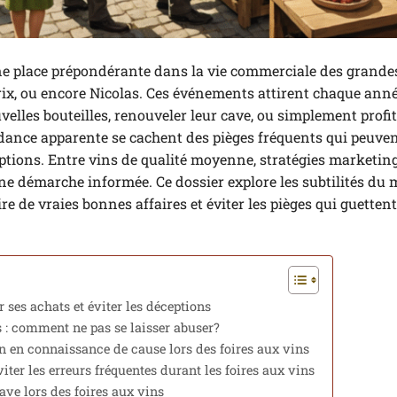
 une place prépondérante dans la vie commerciale des grande
rix, ou encore Nicolas. Ces événements attirent chaque ann
les bouteilles, renouveler leur cave, ou simplement profit
ance apparente se cachent des pièges fréquents qui peuve
tions. Entre vins de qualité moyenne, stratégies marketing
r une démarche informée. Ce dossier explore les subtilités du
re de vraies bonnes affaires et éviter les pièges qui guettent
r ses achats et éviter les déceptions
s : comment ne pas se laisser abuser?
vin en connaissance de cause lors des foires aux vins
iter les erreurs fréquentes durant les foires aux vins
ave lors des foires aux vins