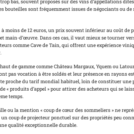
x trop bas, souvent proposés sur des vins d’appellations dites
es bouteilles sont fréquemment issues de négociants ou d
à moins de 12 euros, un prix souvent inférieur au coût de 
e et main-d’œuvre. Dans ces cas, il vaut mieux se tourner ver
cteurs comme Cave de Tain, qui offrent une expérience vini
.
très haut de gamme comme Château Margaux, Yquem ou Latour
n’ont pas vocation à être soldés et leur présence en rayons es
este proche du tarif mondial habituel, loin de constituer un
de « produits d’appel » pour attirer des acheteurs qui se lais
même temps.
eille ou la mention « coup de cœur des sommeliers » ne repr
r un coup de projecteur ponctuel sur des propriétés peu con
une qualité exceptionnelle durable.