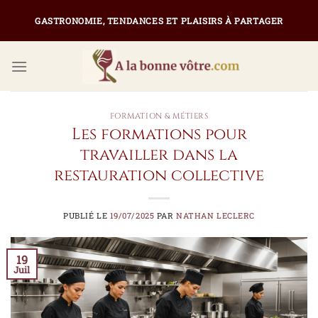
Passer
GASTRONOMIE, TENDANCES ET PLAISIRS À PARTAGER
au
contenu
FORMATION & MÉTIERS
Les formations pour
travailler dans la
restauration collective
PUBLIÉ LE
19/07/2025
PAR
NATHAN LECLERC
19
Juil