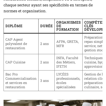
chaque secteur ayant ses spécificités en termes de
normes et organisation.
ORGANISMES
COMPÉTEN
DIPLÔME
DURÉE
DE
CLÉS
FORMATION
DÉVELOPPÉ
Préparation 
CAP Agent
AFPA, GRETA,
repas simples
polyvalent de
2 ans
MFR
service, netto
restauration
gestion stock
INFA, Faculté
Techniques d
CAP Cuisine
2 ans
des Métiers,
cuisine, hygi
IFETH
approvision
Bac Pro
LYCÉES
Gestion de la
Commercialisation
professionnels,
relation clien
3 ans
et services en
écoles
préparation
restauration
spécialisées
culinaire, ser