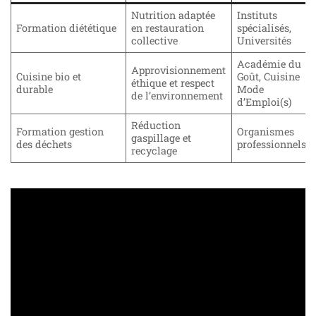
Nutrition adaptée
Instituts
Formation diététique
en restauration
spécialisés,
collective
Universités
Académie du
Approvisionnement
Cuisine bio et
Goût, Cuisine
éthique et respect
durable
Mode
de l’environnement
d’Emploi(s)
Réduction
Formation gestion
Organismes
gaspillage et
des déchets
professionnels
recyclage