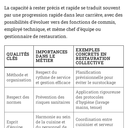
La capacité à rester précis et rapide se traduit souvent
par une progression rapide dans leur carrière, avec des
possibilités d’évoluer vers des fonctions de commis,
employé technique, et même chef d’équipe ou
gestionnaire de restauration.
EXEMPLES
IMPORTANCES
QUALITÉS
CONCRETS EN
DANS LE
CLÉS
RESTAURATION
MÉTIER
COLLECTIVE
Respect du
Planification
Méthode et
rythme de service
prévisionnelle pour
organisation
et gestion efficace
éviter le surstockage
Application rigoureuse
Respect des
Prévention des
des protocoles
normes
risques sanitaires
d’hygiène (lavage
mains, tenue)
Harmonie au sein
Coordination entre
Esprit
de la cuisine et
cuisinier et serveur
d’équipe
du personnel de