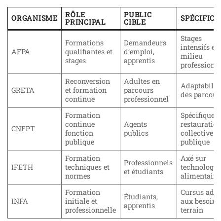
RÔLE
PUBLIC
ORGANISME
SPÉCIFICI
PRINCIPAL
CIBLE
Stages
Formations
Demandeurs
intensifs en
AFPA
qualifiantes et
d’emploi,
milieu
stages
apprentis
professionn
Reconversion
Adultes en
Adaptabilit
GRETA
et formation
parcours
des parcour
continue
professionnel
Formation
Spécifique
continue
Agents
restauratio
CNFPT
fonction
publics
collective
publique
publique
Formation
Axé sur
Professionnels
IFETH
techniques et
technologie
et étudiants
normes
alimentaire
Formation
Cursus adap
Étudiants,
INFA
initiale et
aux besoins
apprentis
professionnelle
terrain