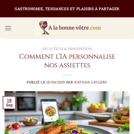
Passer
GASTRONOMIE, TENDANCES ET PLAISIRS À PARTAGER
au
contenu
HIGH TECH & INNOVATION
Comment l’IA personnalise
nos assiettes
PUBLIÉ LE
15/09/2025
PAR
NATHAN LECLERC
15
Sep