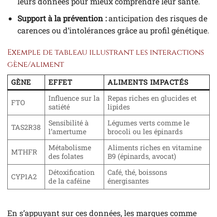
leurs données pour mieux comprendre leur santé.
Support à la prévention :
anticipation des risques de
carences ou d’intolérances grâce au profil génétique.
Exemple de tableau illustrant les interactions
gène/aliment
GÈNE
EFFET
ALIMENTS IMPACTÉS
Influence sur la
Repas riches en glucides et
FTO
satiété
lipides
Sensibilité à
Légumes verts comme le
TAS2R38
l’amertume
brocoli ou les épinards
Métabolisme
Aliments riches en vitamine
MTHFR
des folates
B9 (épinards, avocat)
Détoxification
Café, thé, boissons
CYP1A2
de la caféine
énergisantes
En s’appuyant sur ces données, les marques comme