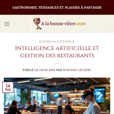
Passer
GASTRONOMIE, TENDANCES ET PLAISIRS À PARTAGER
au
contenu
BUSINESS & ENTREPRISE
Intelligence artificielle et
gestion des restaurants
PUBLIÉ LE
14/09/2025
PAR
NATHAN LECLERC
14
Sep