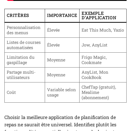
EXEMPLE
CRITÈRES
IMPORTANCE
D’APPLICATION
Personnalisation
Élevée
Eat This Much, Yazio
des menus
Listes de courses
Élevée
Jow, AnyList
automatisées
Limitation du
Frigo Magic,
Moyenne
gaspillage
Cookmate
Partage multi-
AnyList, Mon
Moyenne
utilisateurs
CookBook
ChefTap (gratuit),
Variable selon
Coût
Mealime
usage
(abonnement)
Choisir la meilleure application de planification de
repas ne saurait être universel. Identifiez plutôt les