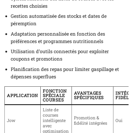
recettes choisies
Gestion automatisée des stocks et dates de
péremption
Adaptation personnalisée en fonction des
préférences et programmes nutritionnels
Utilisation d’outils connectés pour exploiter
coupons et promotions
Planification des repas pour limiter gaspillage et
dépenses superflues
FONCTION
AVANTAGES
INTÉGR
APPLICATION
SPÉCIALE
SPÉCIFIQUES
FIDÉLI
COURSES
Liste de
courses
Promotion &
Jow
intelligente
Oui
fidélité intégrées
avec
optimisation