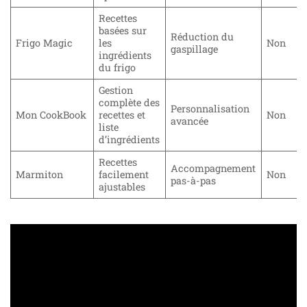
Recettes
basées sur
Réduction du
Frigo Magic
les
Non
gaspillage
ingrédients
du frigo
Gestion
complète des
Personnalisation
Mon CookBook
recettes et
Non
avancée
liste
d’ingrédients
Recettes
Accompagnement
Marmiton
facilement
Non
pas-à-pas
ajustables