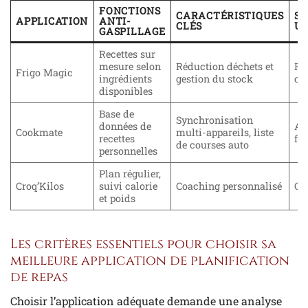
FONCTIONS
CARACTÉRISTIQUES
S
APPLICATION
ANTI-
CLÉS
UT
GASPILLAGE
Recettes sur
mesure selon
Réduction déchets et
FA
Frigo Magic
ingrédients
gestion du stock
co
disponibles
Base de
Synchronisation
données de
As
Cookmate
multi-appareils, liste
recettes
fo
de courses auto
personnelles
Plan régulier,
Croq’Kilos
suivi calorie
Coaching personnalisé
Co
et poids
Les critères essentiels pour choisir sa
meilleure application de planification
de repas
Choisir l’application adéquate demande une analyse