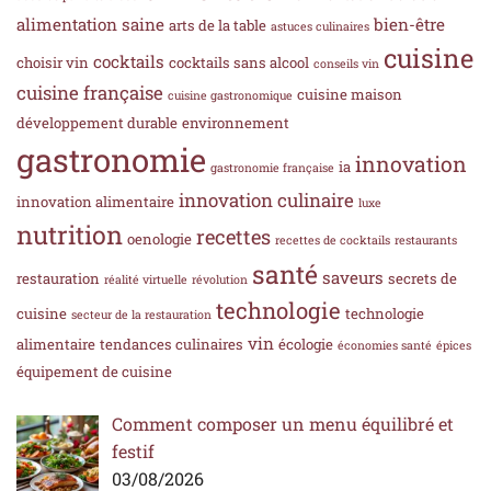
alimentation saine
bien-être
arts de la table
astuces culinaires
cuisine
cocktails
choisir vin
cocktails sans alcool
conseils vin
cuisine française
cuisine maison
cuisine gastronomique
développement durable
environnement
gastronomie
innovation
ia
gastronomie française
innovation culinaire
innovation alimentaire
luxe
nutrition
recettes
oenologie
recettes de cocktails
restaurants
santé
saveurs
restauration
secrets de
réalité virtuelle
révolution
technologie
cuisine
technologie
secteur de la restauration
vin
alimentaire
tendances culinaires
écologie
économies santé
épices
équipement de cuisine
Comment composer un menu équilibré et
festif
03/08/2026