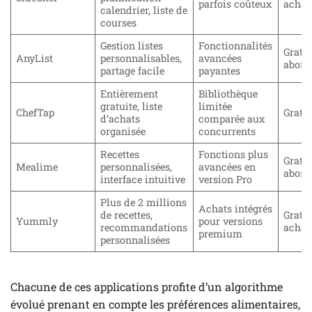
parfois coûteux
achat
calendrier, liste de
courses
Gestion listes
Fonctionnalités
Gratui
AnyList
personnalisables,
avancées
abon
partage facile
payantes
Entièrement
Bibliothèque
gratuite, liste
limitée
ChefTap
Gratui
d’achats
comparée aux
organisée
concurrents
Recettes
Fonctions plus
Gratui
Mealime
personnalisées,
avancées en
abon
interface intuitive
version Pro
Plus de 2 millions
Achats intégrés
de recettes,
Gratui
Yummly
pour versions
recommandations
achat
premium
personnalisées
Chacune de ces applications profite d’un algorithme
évolué prenant en compte les préférences alimentaires,