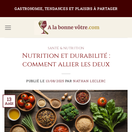
Passer
GASTRONOMIE, TENDANCES ET PLAISIRS À PARTAGER
au
contenu
SANTÉ & NUTRITION
Nutrition et durabilité :
comment allier les deux
PUBLIÉ LE
13/08/2025
PAR
NATHAN LECLERC
13
Août