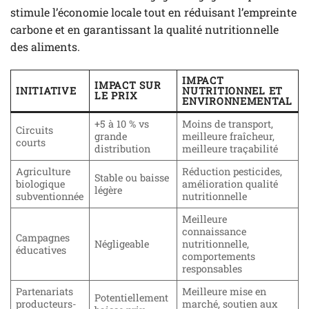
stimule l’économie locale tout en réduisant l’empreinte
carbone et en garantissant la qualité nutritionnelle
des aliments.
IMPACT
IMPACT SUR
INITIATIVE
NUTRITIONNEL ET
LE PRIX
ENVIRONNEMENTAL
+5 à 10 % vs
Moins de transport,
Circuits
grande
meilleure fraîcheur,
courts
distribution
meilleure traçabilité
Agriculture
Réduction pesticides,
Stable ou baisse
biologique
amélioration qualité
légère
subventionnée
nutritionnelle
Meilleure
connaissance
Campagnes
Négligeable
nutritionnelle,
éducatives
comportements
responsables
Partenariats
Meilleure mise en
Potentiellement
producteurs-
marché, soutien aux