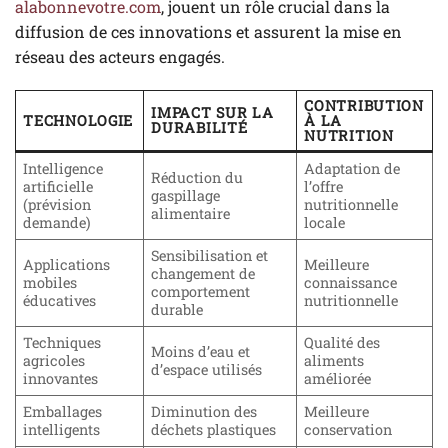
alabonnevotre.com
, jouent un rôle crucial dans la
diffusion de ces innovations et assurent la mise en
réseau des acteurs engagés.
CONTRIBUTION
IMPACT SUR LA
TECHNOLOGIE
À LA
DURABILITÉ
NUTRITION
Intelligence
Adaptation de
Réduction du
artificielle
l’offre
gaspillage
(prévision
nutritionnelle
alimentaire
demande)
locale
Sensibilisation et
Applications
Meilleure
changement de
mobiles
connaissance
comportement
éducatives
nutritionnelle
durable
Techniques
Qualité des
Moins d’eau et
agricoles
aliments
d’espace utilisés
innovantes
améliorée
Emballages
Diminution des
Meilleure
intelligents
déchets plastiques
conservation