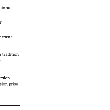
hic sur
r
ntraste
 tradition
e
ersion
sion prise