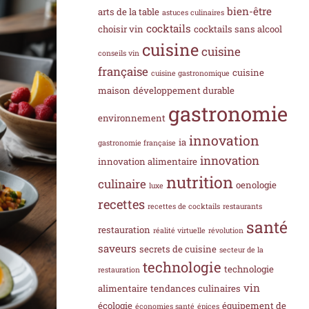
bien-être
arts de la table
astuces culinaires
cocktails
choisir vin
cocktails sans alcool
cuisine
cuisine
conseils vin
française
cuisine
cuisine gastronomique
maison
développement durable
gastronomie
environnement
innovation
ia
gastronomie française
innovation
innovation alimentaire
nutrition
culinaire
oenologie
luxe
recettes
recettes de cocktails
restaurants
santé
restauration
réalité virtuelle
révolution
saveurs
secrets de cuisine
secteur de la
technologie
technologie
restauration
vin
alimentaire
tendances culinaires
écologie
équipement de
économies santé
épices