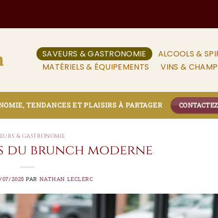
SAVEURS & GASTRONOMIE
ALCOOLS & SPI
MATÉRIELS & ÉQUIPEMENTS
VINS & CHAM
OMIE, TENDANCES ET PLAISIRS À PARTAGER
CONTACTE
VEURS & GASTRONOMIE
s du brunch moderne
/07/2025
PAR
NATHAN LECLERC