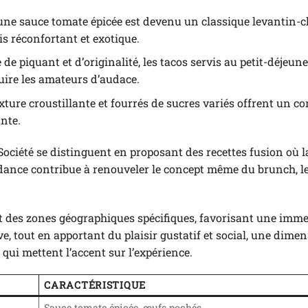
une sauce tomate épicée est devenu un classique levantin-c
is réconfortant et exotique.
e piquant et d’originalité, les tacos servis au petit-déjeune
uire les amateurs d’audace.
ture croustillante et fourrés de sucres variés offrent un co
nte.
iété se distinguent en proposant des recettes fusion où la
endance contribue à renouveler le concept même du brunch, l
nt des zones géographiques spécifiques, favorisant une imm
ve, tout en apportant du plaisir gustatif et social, une dimen
 qui mettent l’accent sur l’expérience.
CARACTÉRISTIQUE
Sauce tomate épicée, œufs pochés