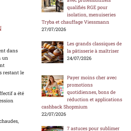
qualifiés RGE pour
isolation, menuiseries
Tryba et chauffage Viessmann
n
27/07/2026
Les grands classiques de
ent dans
la pâtisserie à maîtriser
n un
24/07/2026
ent
 restant le
Payer moins cher avec
promotions
quotidiennes, bons de
ectif a été
réduction et applications
ression
cashback Shopmium
22/07/2026
 chaudes,
7 astuces pour sublimer