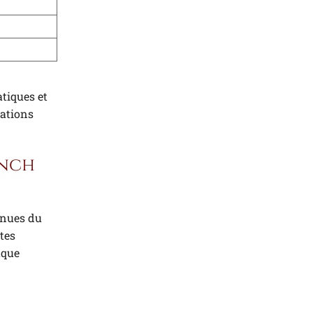
tiques et
mations
unch
venues du
rtes
aque