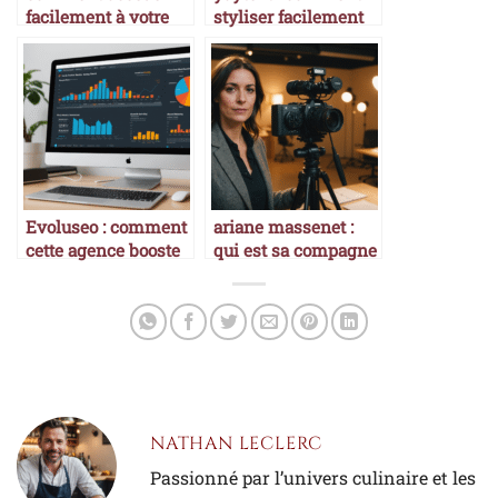
facilement à votre
styliser facilement
site web local via
vos textes en 2025 ?
localhost 8080 ?
Evoluseo : comment
ariane massenet :
cette agence booste
qui est sa compagne
votre stratégie
en 2025 ?
digitale en 2025 ?
NATHAN LECLERC
Passionné par l’univers culinaire et les