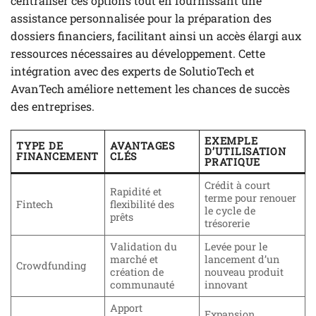
centraliser ces options tout en fournissant une
assistance personnalisée pour la préparation des
dossiers financiers, facilitant ainsi un accès élargi aux
ressources nécessaires au développement. Cette
intégration avec des experts de SolutioTech et
AvanTech améliore nettement les chances de succès
des entreprises.
EXEMPLE
TYPE DE
AVANTAGES
D’UTILISATION
FINANCEMENT
CLÉS
PRATIQUE
Crédit à court
Rapidité et
terme pour renouer
Fintech
flexibilité des
le cycle de
prêts
trésorerie
Validation du
Levée pour le
marché et
lancement d’un
Crowdfunding
création de
nouveau produit
communauté
innovant
Apport
Expansion