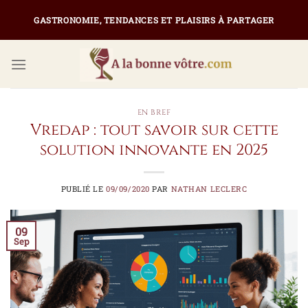
Passer
GASTRONOMIE, TENDANCES ET PLAISIRS À PARTAGER
au
contenu
EN BREF
Vredap : tout savoir sur cette
solution innovante en 2025
PUBLIÉ LE
09/09/2020
PAR
NATHAN LECLERC
09
Sep