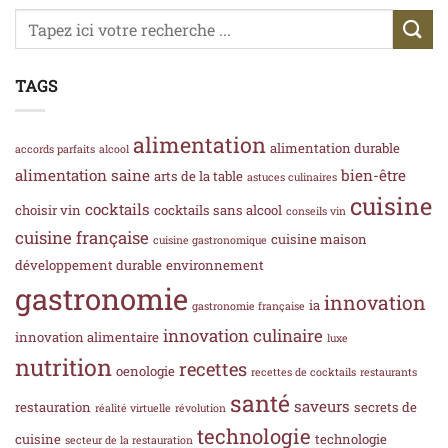
TAGS
alimentation
alimentation durable
accords parfaits
alcool
alimentation saine
bien-être
arts de la table
astuces culinaires
cuisine
cocktails
choisir vin
cocktails sans alcool
conseils vin
cuisine française
cuisine maison
cuisine gastronomique
développement durable
environnement
gastronomie
innovation
ia
gastronomie française
innovation culinaire
innovation alimentaire
luxe
nutrition
recettes
oenologie
recettes de cocktails
restaurants
santé
saveurs
restauration
secrets de
réalité virtuelle
révolution
technologie
cuisine
technologie
secteur de la restauration