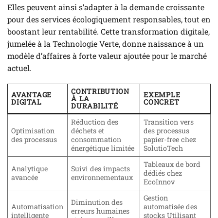
Elles peuvent ainsi s’adapter à la demande croissante
pour des services écologiquement responsables, tout en
boostant leur rentabilité. Cette transformation digitale,
jumelée à la Technologie Verte, donne naissance à un
modèle d’affaires à forte valeur ajoutée pour le marché
actuel.
CONTRIBUTION
AVANTAGE
EXEMPLE
À LA
DIGITAL
CONCRET
DURABILITÉ
Réduction des
Transition vers
Optimisation
déchets et
des processus
des processus
consommation
papier-free chez
énergétique limitée
SolutioTech
Tableaux de bord
Analytique
Suivi des impacts
dédiés chez
avancée
environnementaux
EcoInnov
Gestion
Diminution des
Automatisation
automatisée des
erreurs humaines
intelligente
stocks Utilisant