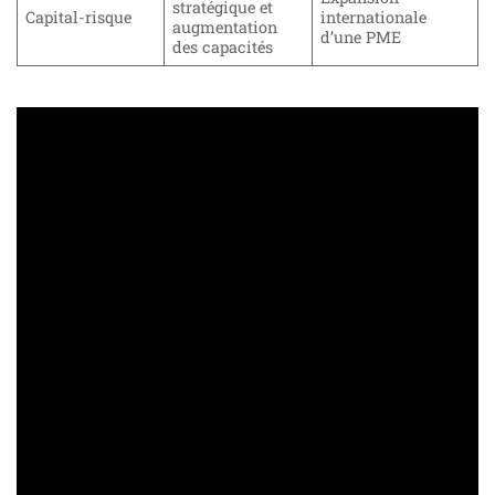
stratégique et
Capital-risque
internationale
augmentation
d’une PME
des capacités