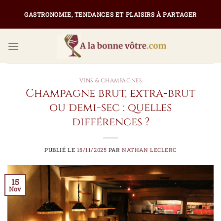
Passer
GASTRONOMIE, TENDANCES ET PLAISIRS À PARTAGER
au
contenu
VINS & CHAMPAGNES
Champagne brut, extra-brut
ou demi-sec : quelles
différences ?
PUBLIÉ LE
15/11/2025
PAR
NATHAN LECLERC
15
Nov