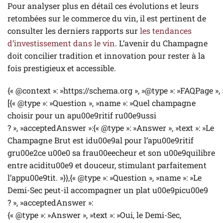
Pour analyser plus en détail ces évolutions et leurs
retombées sur le commerce du vin, il est pertinent de
consulter les derniers rapports sur
les tendances
d’investissement dans le vin
. L’avenir du Champagne
doit concilier tradition et innovation pour rester à la
fois prestigieux et accessible.
{« @context »: »https://schema.org », »@type »: »FAQPage »,
[{« @type »: »Question », »name »: »Quel champagne
choisir pour un apu00e9ritif ru00e9ussi
? », »acceptedAnswer »:{« @type »: »Answer », »text »: »Le
Champagne Brut est idu00e9al pour l’apu00e9ritif
gru00e2ce u00e0 sa frau00eecheur et son u00e9quilibre
entre aciditu00e9 et douceur, stimulant parfaitement
l’appu00e9tit. »}},{« @type »: »Question », »name »: »Le
Demi-Sec peut-il accompagner un plat u00e9picu00e9
? », »acceptedAnswer »:
{« @type »: »Answer », »text »: »Oui, le Demi-Sec,