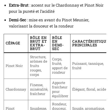
Extra-Brut
: accent sur le Chardonnay et Pinot Noir
pour la pureté et l’acidité
Demi-Sec
: mise en avant du Pinot Meunier,
valorisant la douceur et la rondeur
RÔLE EN
RÔLE
BRUT ET
EN
CARACTÉRISTIQUE
CÉPAGE
EXTRA-
DEMI-
PRINCIPALES
BRUT
SEC
Structure,
Corps,
arômes de
fruité,
Puissant, tannique,
Pinot Noir
fruits
apport de
fruité
rouges,
rondeur
corps
Apporte
Finesse,
fraîcheur
Chardonnay
minéralité,
Élégant, floral, acide
pour
fraîcheur
équilibrer
Rondeur,
Pinot
Souplesse,
douceur,
Souple, aromatique,