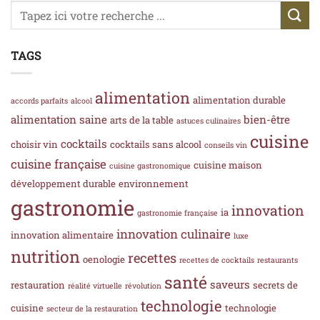
TAGS
alimentation
alimentation durable
accords parfaits
alcool
alimentation saine
bien-être
arts de la table
astuces culinaires
cuisine
cocktails
choisir vin
cocktails sans alcool
conseils vin
cuisine française
cuisine maison
cuisine gastronomique
développement durable
environnement
gastronomie
innovation
ia
gastronomie française
innovation culinaire
innovation alimentaire
luxe
nutrition
recettes
oenologie
recettes de cocktails
restaurants
santé
saveurs
restauration
secrets de
réalité virtuelle
révolution
technologie
cuisine
technologie
secteur de la restauration