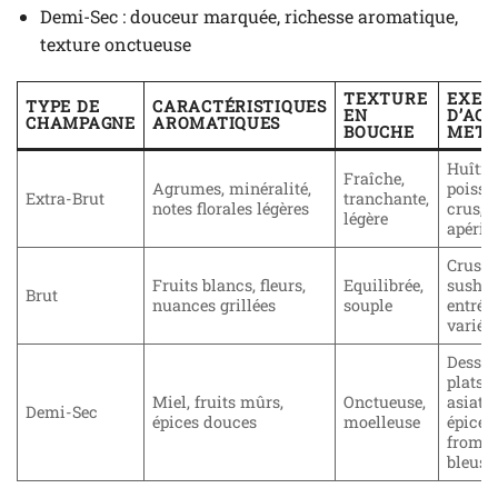
Demi-Sec : douceur marquée, richesse aromatique,
texture onctueuse
TEXTURE
EXEM
TYPE DE
CARACTÉRISTIQUES
EN
D’AC
CHAMPAGNE
AROMATIQUES
BOUCHE
METS
Huître
Fraîche,
Agrumes, minéralité,
poisso
Extra-Brut
tranchante,
notes florales légères
crus,
légère
apériti
Crusta
Fruits blancs, fleurs,
Equilibrée,
sushi,
Brut
nuances grillées
souple
entrée
variée
Desser
plats
Miel, fruits mûrs,
Onctueuse,
asiati
Demi-Sec
épices douces
moelleuse
épicés,
froma
bleus