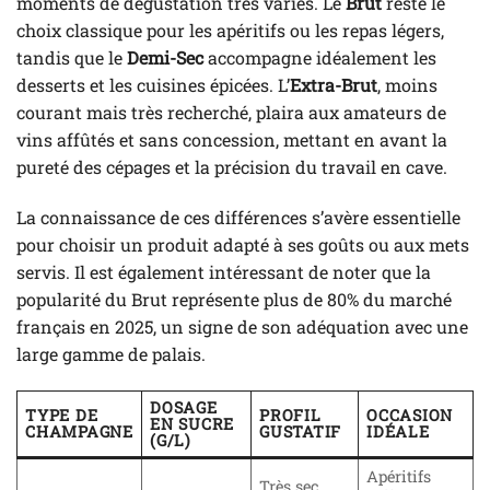
moments de dégustation très variés. Le
Brut
reste le
choix classique pour les apéritifs ou les repas légers,
tandis que le
Demi-Sec
accompagne idéalement les
desserts et les cuisines épicées. L’
Extra-Brut
, moins
courant mais très recherché, plaira aux amateurs de
vins affûtés et sans concession, mettant en avant la
pureté des cépages et la précision du travail en cave.
La connaissance de ces différences s’avère essentielle
pour choisir un produit adapté à ses goûts ou aux mets
servis. Il est également intéressant de noter que la
popularité du Brut représente plus de 80% du marché
français en 2025, un signe de son adéquation avec une
large gamme de palais.
DOSAGE
TYPE DE
PROFIL
OCCASION
EN SUCRE
CHAMPAGNE
GUSTATIF
IDÉALE
(G/L)
Apéritifs
Très sec,