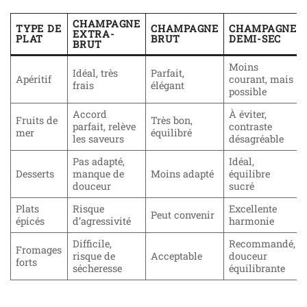
CHAMPAGNE
TYPE DE
CHAMPAGNE
CHAMPAGNE
EXTRA-
PLAT
BRUT
DEMI-SEC
BRUT
Moins
Idéal, très
Parfait,
Apéritif
courant, mais
frais
élégant
possible
Accord
À éviter,
Fruits de
Très bon,
parfait, relève
contraste
mer
équilibré
les saveurs
désagréable
Pas adapté,
Idéal,
Desserts
manque de
Moins adapté
équilibre
douceur
sucré
Plats
Risque
Excellente
Peut convenir
épicés
d’agressivité
harmonie
Difficile,
Recommandé,
Fromages
risque de
Acceptable
douceur
forts
sécheresse
équilibrante