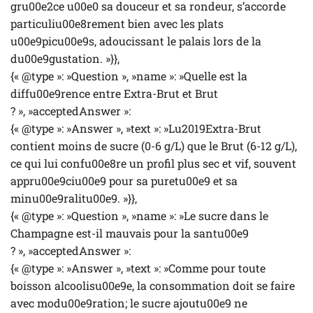
gru00e2ce u00e0 sa douceur et sa rondeur, s’accorde
particuliu00e8rement bien avec les plats
u00e9picu00e9s, adoucissant le palais lors de la
du00e9gustation. »}},
{« @type »: »Question », »name »: »Quelle est la
diffu00e9rence entre Extra-Brut et Brut
? », »acceptedAnswer »:
{« @type »: »Answer », »text »: »Lu2019Extra-Brut
contient moins de sucre (0-6 g/L) que le Brut (6-12 g/L),
ce qui lui confu00e8re un profil plus sec et vif, souvent
appru00e9ciu00e9 pour sa puretu00e9 et sa
minu00e9ralitu00e9. »}},
{« @type »: »Question », »name »: »Le sucre dans le
Champagne est-il mauvais pour la santu00e9
? », »acceptedAnswer »:
{« @type »: »Answer », »text »: »Comme pour toute
boisson alcoolisu00e9e, la consommation doit se faire
avec modu00e9ration; le sucre ajoutu00e9 ne