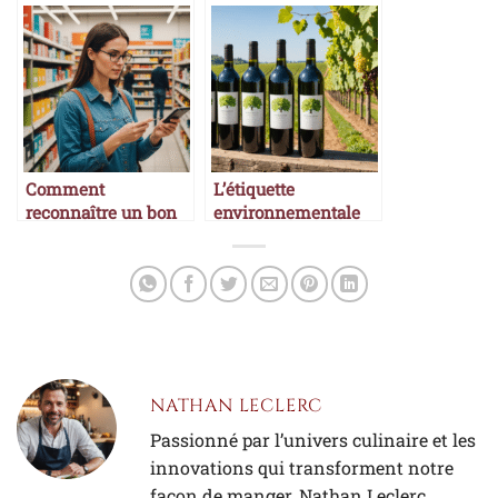
accords parfaits
vin
Comment
L’étiquette
reconnaître un bon
environnementale
rapport qualité-prix
dans le monde
viticole
NATHAN LECLERC
Passionné par l’univers culinaire et les
innovations qui transforment notre
façon de manger, Nathan Leclerc