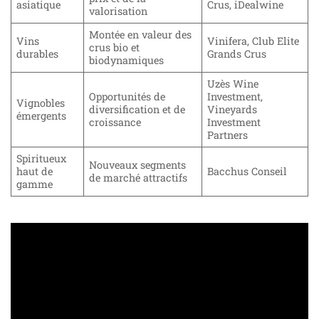
asiatique
Crus, iDealwine
valorisation
Montée en valeur des
Vins
Vinifera, Club Elite
crus bio et
durables
Grands Crus
biodynamiques
Uzès Wine
Opportunités de
Investment,
Vignobles
diversification et de
Vineyards
émergents
croissance
Investment
Partners
Spiritueux
Nouveaux segments
haut de
Bacchus Conseil
de marché attractifs
gamme