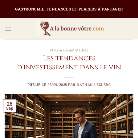
Passer
GASTRONOMIE, TENDANCES ET PLAISIRS À PARTAGER
au
contenu
VINS & CHAMPAGNES
Les tendances
d’investissement dans le vin
PUBLIÉ LE
26/09/2025
PAR
NATHAN LECLERC
26
Sep