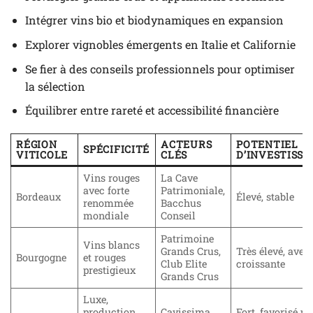
Intégrer vins bio et biodynamiques en expansion
Explorer vignobles émergents en Italie et Californie
Se fier à des conseils professionnels pour optimiser
la sélection
Équilibrer entre rareté et accessibilité financière
RÉGION
ACTEURS
POTENTIEL
SPÉCIFICITÉ
VITICOLE
CLÉS
D’INVESTISS
Vins rouges
La Cave
avec forte
Patrimoniale,
Bordeaux
Élevé, stable
renommée
Bacchus
mondiale
Conseil
Patrimoine
Vins blancs
Grands Crus,
Très élevé, avec 
Bourgogne
et rouges
Club Elite
croissante
prestigieux
Grands Crus
Luxe,
production
Cavissima,
Fort, favorisé pa