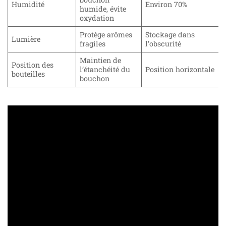
Humidité
Environ 70%
humide, évite
oxydation
Protège arômes
Stockage dans
Lumière
fragiles
l’obscurité
Maintien de
Position des
l’étanchéité du
Position horizontale
bouteilles
bouchon