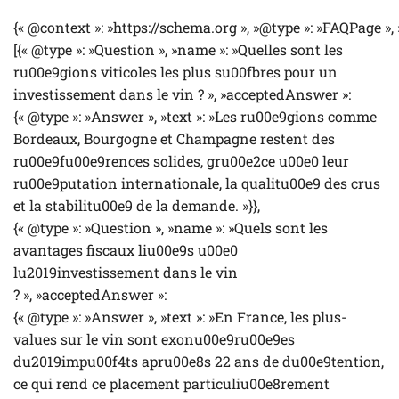
{« @context »: »https://schema.org », »@type »: »FAQPage »,
[{« @type »: »Question », »name »: »Quelles sont les
ru00e9gions viticoles les plus su00fbres pour un
investissement dans le vin ? », »acceptedAnswer »:
{« @type »: »Answer », »text »: »Les ru00e9gions comme
Bordeaux, Bourgogne et Champagne restent des
ru00e9fu00e9rences solides, gru00e2ce u00e0 leur
ru00e9putation internationale, la qualitu00e9 des crus
et la stabilitu00e9 de la demande. »}},
{« @type »: »Question », »name »: »Quels sont les
avantages fiscaux liu00e9s u00e0
lu2019investissement dans le vin
? », »acceptedAnswer »:
{« @type »: »Answer », »text »: »En France, les plus-
values sur le vin sont exonu00e9ru00e9es
du2019impu00f4ts apru00e8s 22 ans de du00e9tention,
ce qui rend ce placement particuliu00e8rement