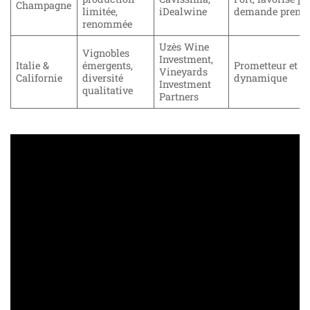
Champagne
limitée,
iDealwine
demande prem
renommée
Uzès Wine
Vignobles
Investment,
Italie &
émergents,
Prometteur et
Vineyards
Californie
diversité
dynamique
Investment
qualitative
Partners