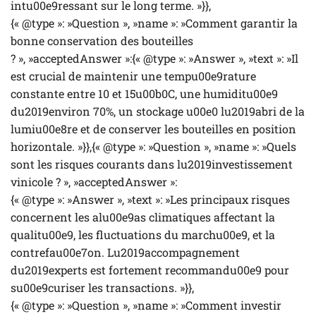
intu00e9ressant sur le long terme. »}},
{« @type »: »Question », »name »: »Comment garantir la
bonne conservation des bouteilles
? », »acceptedAnswer »:{« @type »: »Answer », »text »: »Il
est crucial de maintenir une tempu00e9rature
constante entre 10 et 15u00b0C, une humiditu00e9
du2019environ 70%, un stockage u00e0 lu2019abri de la
lumiu00e8re et de conserver les bouteilles en position
horizontale. »}},{« @type »: »Question », »name »: »Quels
sont les risques courants dans lu2019investissement
vinicole ? », »acceptedAnswer »:
{« @type »: »Answer », »text »: »Les principaux risques
concernent les alu00e9as climatiques affectant la
qualitu00e9, les fluctuations du marchu00e9, et la
contrefau00e7on. Lu2019accompagnement
du2019experts est fortement recommandu00e9 pour
su00e9curiser les transactions. »}},
{« @type »: »Question », »name »: »Comment investir