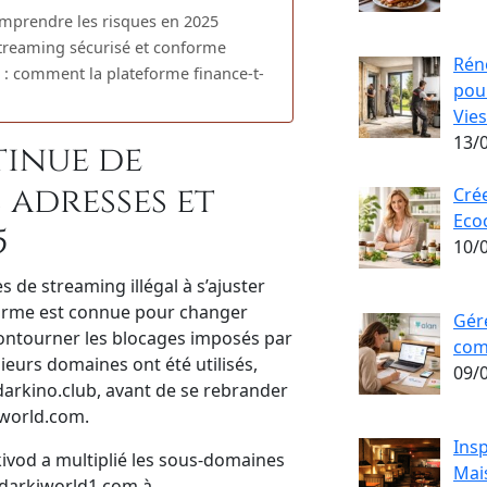
comprendre les risques en 2025
 streaming sécurisé et conforme
Rén
 : comment la plateforme finance-t-
pour
Vie
13/
inue de
 adresses et
Crée
Ecoc
5
10/
 de streaming illégal à s’ajuster
eforme est connue pour changer
Gére
contourner les blocages imposés par
com
eurs domaines ont été utilisés,
09/
darkino.club, avant de se rebrander
iworld.com.
Insp
rkivod a multiplié les sous-domaines
Mai
, darkiworld1.com à