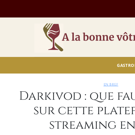
Passer
au
contenu
GASTRO
EN BREF
Darkivod : que fau
sur cette plate
streaming en 