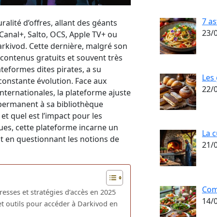
7 as
lité d’offres, allant des géants
23/
anal+, Salto, OCS, Apple TV+ ou
kivod. Cette dernière, malgré son
e contenus gratuits et souvent très
ateformes dites pirates, a su
Les 
constante évolution. Face aux
22/
nternationales, la plateforme ajuste
 permanent à sa bibliothèque
 quel est l’impact pour les
ques, cette plateforme incarne un
La c
ut en questionnant les notions de
21/
Com
esses et stratégies d’accès en 2025
14/
t outils pour accéder à Darkivod en