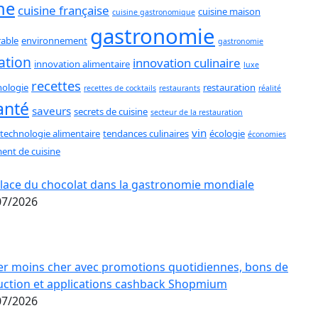
ne
cuisine française
cuisine maison
cuisine gastronomique
gastronomie
able
environnement
gastronomie
ation
innovation culinaire
innovation alimentaire
luxe
recettes
ologie
restauration
recettes de cocktails
restaurants
réalité
anté
saveurs
secrets de cuisine
secteur de la restauration
vin
technologie alimentaire
tendances culinaires
écologie
économies
ent de cuisine
place du chocolat dans la gastronomie mondiale
07/2026
er moins cher avec promotions quotidiennes, bons de
uction et applications cashback Shopmium
07/2026