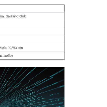
sia, darkino.club
iworld2025.com
ctuelle)