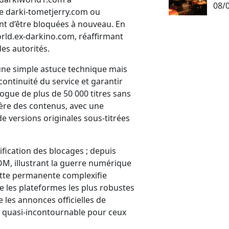
08/
e darki-tometjerry.com ou
nt d’être bloquées à nouveau. En
orld.ex-darkino.com, réaffirmant
des autorités.
 une simple astuce technique mais
 continuité du service et garantir
logue de plus de 50 000 titres sans
lière des contenus, avec une
de versions originales sous-titrées
ification des blocages ; depuis
COM, illustrant la guerre numérique
 lutte permanente complexifie
 les plateformes les plus robustes
e les annonces officielles de
e quasi-incontournable pour ceux