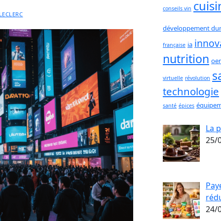
cuisi
conseils vin
LECLERC
développement dur
innov
ia
française
nutrition
oen
s
virtuelle
révolution
technologie
équipem
santé
épices
La 
25/
Pay
réd
24/