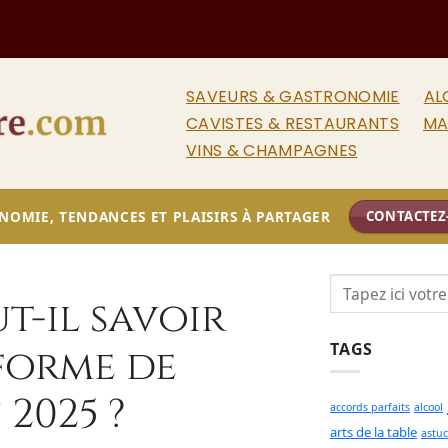
SAVEURS & GASTRONOMIE
AL
CAVISTES & RESTAURANTS
MA
VINS & CHAMPAGNES
NOMIE, TENDANCES ET PLAISIRS À PARTAGER
CONTACTEZ
t-il savoir
TAGS
forme de
2025 ?
accords parfaits
alcool
arts de la table
astuc