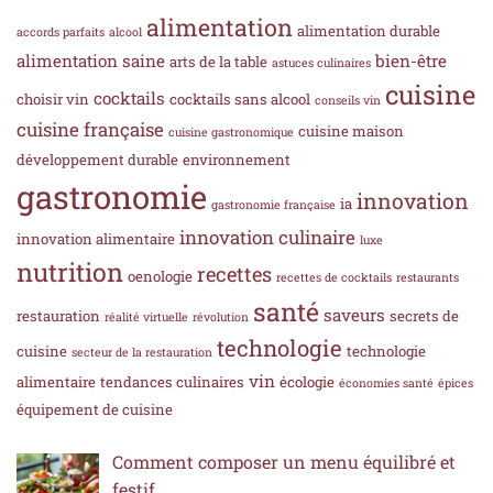
alimentation
alimentation durable
accords parfaits
alcool
alimentation saine
bien-être
arts de la table
astuces culinaires
cuisine
cocktails
choisir vin
cocktails sans alcool
conseils vin
cuisine française
cuisine maison
cuisine gastronomique
développement durable
environnement
gastronomie
innovation
ia
gastronomie française
innovation culinaire
innovation alimentaire
luxe
nutrition
recettes
oenologie
recettes de cocktails
restaurants
santé
saveurs
restauration
secrets de
réalité virtuelle
révolution
technologie
cuisine
technologie
secteur de la restauration
vin
alimentaire
tendances culinaires
écologie
économies santé
épices
équipement de cuisine
Comment composer un menu équilibré et
festif