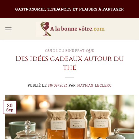
Passer
GASTRONOMIE, TENDANCES ET PLAISIRS À PARTAGER
au
contenu
GUIDE CUISINE PRATIQUE
Des idées cadeaux autour du
thé
PUBLIÉ LE
30/09/2024
PAR
NATHAN LECLERC
30
Sep