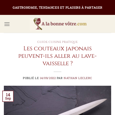
Passer
GASTRONOMIE, TENDANCES ET PLAISIRS À PARTAGER
au
contenu
GUIDE CUISINE PRATIQUE
Les couteaux japonais
peuvent-ils aller au lave-
vaisselle ?
PUBLIÉ LE
14/09/2022
PAR
NATHAN LECLERC
14
Sep