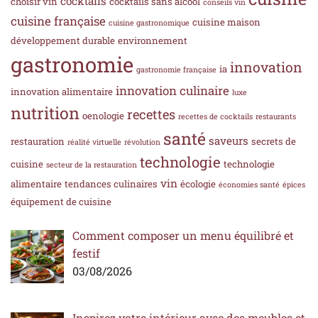
cocktails
choisir vin
cocktails sans alcool
conseils vin
cuisine française
cuisine maison
cuisine gastronomique
développement durable
environnement
gastronomie
innovation
ia
gastronomie française
innovation culinaire
innovation alimentaire
luxe
nutrition
recettes
oenologie
recettes de cocktails
restaurants
santé
saveurs
restauration
secrets de
réalité virtuelle
révolution
technologie
cuisine
technologie
secteur de la restauration
vin
alimentaire
tendances culinaires
écologie
économies santé
épices
équipement de cuisine
Comment composer un menu équilibré et
festif
03/08/2026
Inspirez votre intérieur avec des meubles et