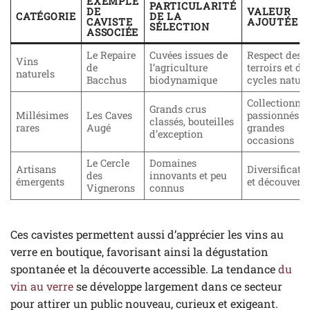
EXEMPLE
PARTICULARITÉ
DE
VALEUR
CATÉGORIE
DE LA
CAVISTE
AJOUTÉE
SÉLECTION
ASSOCIÉE
Le Repaire
Cuvées issues de
Respect des
Vins
de
l’agriculture
terroirs et de
naturels
Bacchus
biodynamique
cycles nature
Collectionneu
Grands crus
Millésimes
Les Caves
passionnés e
classés, bouteilles
rares
Augé
grandes
d’exception
occasions
Le Cercle
Domaines
Artisans
Diversificati
des
innovants et peu
émergents
et découverte
Vignerons
connus
Ces cavistes permettent aussi d’apprécier les vins au
verre en boutique, favorisant ainsi la dégustation
spontanée et la découverte accessible. La tendance
du
vin au verre
se développe largement dans ce secteur
pour attirer un public nouveau, curieux et exigeant.