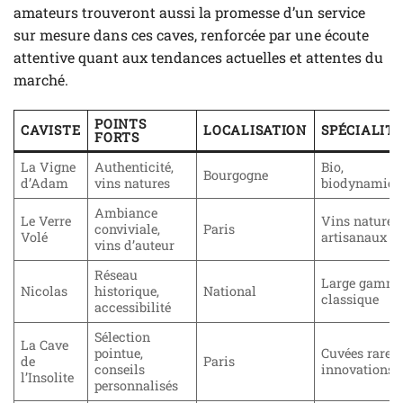
amateurs trouveront aussi la promesse d’un service
sur mesure dans ces caves, renforcée par une écoute
attentive quant aux tendances actuelles et attentes du
marché.
POINTS
CAVISTE
LOCALISATION
SPÉCIALIT
FORTS
La Vigne
Authenticité,
Bio,
Bourgogne
d’Adam
vins natures
biodynamie
Ambiance
Le Verre
Vins naturels
conviviale,
Paris
Volé
artisanaux
vins d’auteur
Réseau
Large gamme
Nicolas
historique,
National
classique
accessibilité
Sélection
La Cave
pointue,
Cuvées rares,
de
Paris
conseils
innovations
l’Insolite
personnalisés