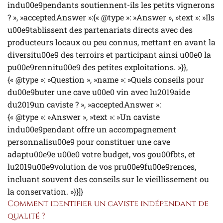
indu00e9pendants soutiennent-ils les petits vignerons
? », »acceptedAnswer »:{« @type »: »Answer », »text »: »Ils
u00e9tablissent des partenariats directs avec des
producteurs locaux ou peu connus, mettant en avant la
diversitu00e9 des terroirs et participant ainsi u00e0 la
pu00e9rennitu00e9 des petites exploitations. »}},
{« @type »: »Question », »name »: »Quels conseils pour
du00e9buter une cave u00e0 vin avec lu2019aide
du2019un caviste ? », »acceptedAnswer »:
{« @type »: »Answer », »text »: »Un caviste
indu00e9pendant offre un accompagnement
personnalisu00e9 pour constituer une cave
adaptu00e9e u00e0 votre budget, vos gou00fbts, et
lu2019u00e9volution de vos pru00e9fu00e9rences,
incluant souvent des conseils sur le vieillissement ou
la conservation. »}}]}
Comment identifier un caviste indépendant de
qualité ?