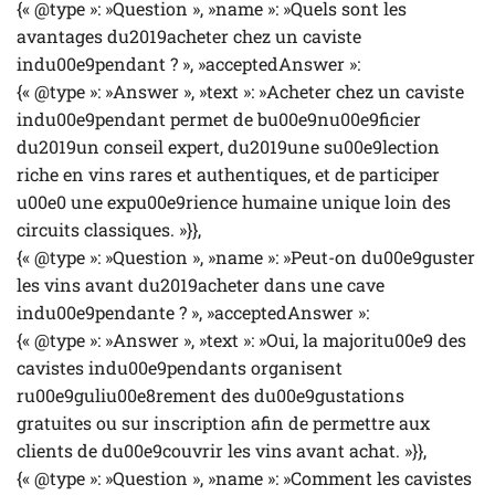
{« @type »: »Question », »name »: »Quels sont les
avantages du2019acheter chez un caviste
indu00e9pendant ? », »acceptedAnswer »:
{« @type »: »Answer », »text »: »Acheter chez un caviste
indu00e9pendant permet de bu00e9nu00e9ficier
du2019un conseil expert, du2019une su00e9lection
riche en vins rares et authentiques, et de participer
u00e0 une expu00e9rience humaine unique loin des
circuits classiques. »}},
{« @type »: »Question », »name »: »Peut-on du00e9guster
les vins avant du2019acheter dans une cave
indu00e9pendante ? », »acceptedAnswer »:
{« @type »: »Answer », »text »: »Oui, la majoritu00e9 des
cavistes indu00e9pendants organisent
ru00e9guliu00e8rement des du00e9gustations
gratuites ou sur inscription afin de permettre aux
clients de du00e9couvrir les vins avant achat. »}},
{« @type »: »Question », »name »: »Comment les cavistes