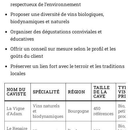
respectueux de l’environnement
Proposer une diversité de vins biologiques,
biodynamiques et naturels
Organiser des dégustations conviviales et
éducatives
Offrir un conseil sur mesure selon le profil et les
goûts du client
Préserver un lien fort avec le terroir et les traditions
locales
TAILLE
TYPE
NOM DU
SPÉCIALITÉ
RÉGION
DE LA
VINS
CAVISTE
CAVE
PRIV
Vins naturels
Bio, n
La Vigne
450
et
Bourgogne
petits
d’Adam
références
biodynamiques
produ
Bio,
Le Repaire