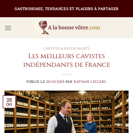
Passer
GASTRONOMIE, TENDANCES ET PLAISIRS À PARTAGER
au
contenu
CAVISTES & RESTAURANTS
Les meilleurs cavistes
indépendants de France
PUBLIÉ LE
25/10/2025
PAR
NATHAN LECLERC
25
Oct