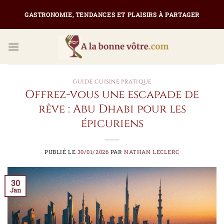
Passer
GASTRONOMIE, TENDANCES ET PLAISIRS À PARTAGER
au
contenu
GUIDE CUISINE PRATIQUE
Offrez-vous une escapade de
rêve : Abu Dhabi pour les
épicuriens
PUBLIÉ LE
30/01/2026
PAR
NATHAN LECLERC
30
Jan