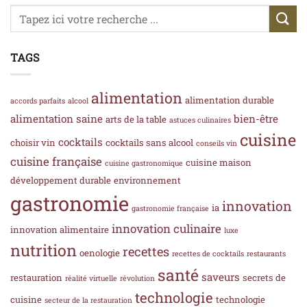
TAGS
alimentation
alimentation durable
accords parfaits
alcool
alimentation saine
bien-être
arts de la table
astuces culinaires
cuisine
cocktails
choisir vin
cocktails sans alcool
conseils vin
cuisine française
cuisine maison
cuisine gastronomique
développement durable
environnement
gastronomie
innovation
ia
gastronomie française
innovation culinaire
innovation alimentaire
luxe
nutrition
recettes
oenologie
recettes de cocktails
restaurants
santé
saveurs
restauration
secrets de
réalité virtuelle
révolution
technologie
cuisine
technologie
secteur de la restauration