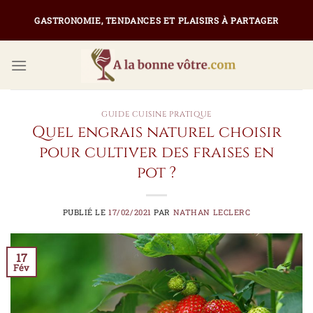
Passer
GASTRONOMIE, TENDANCES ET PLAISIRS À PARTAGER
au
contenu
GUIDE CUISINE PRATIQUE
Quel engrais naturel choisir
pour cultiver des fraises en
pot ?
PUBLIÉ LE
17/02/2021
PAR
NATHAN LECLERC
17
Fév