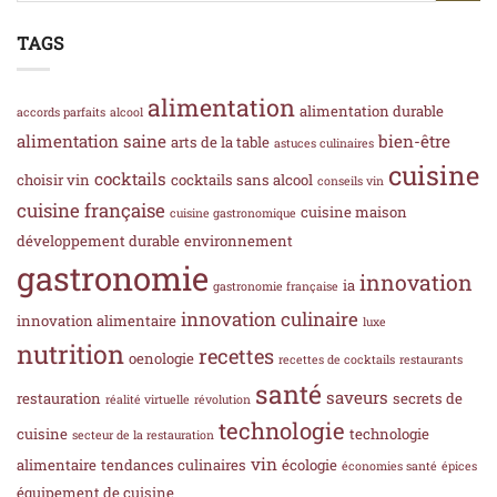
TAGS
alimentation
alimentation durable
accords parfaits
alcool
alimentation saine
bien-être
arts de la table
astuces culinaires
cuisine
cocktails
choisir vin
cocktails sans alcool
conseils vin
cuisine française
cuisine maison
cuisine gastronomique
développement durable
environnement
gastronomie
innovation
ia
gastronomie française
innovation culinaire
innovation alimentaire
luxe
nutrition
recettes
oenologie
recettes de cocktails
restaurants
santé
saveurs
restauration
secrets de
réalité virtuelle
révolution
technologie
cuisine
technologie
secteur de la restauration
vin
alimentaire
tendances culinaires
écologie
économies santé
épices
équipement de cuisine