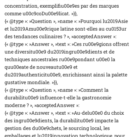
concentration, exemplifiu00e9es par des marques
comme u00c9coDu00e9licat. »}},
{« @type »: »Question », »name »: »Pourquoi lu2019Asie
et lu2019Amu00e9rique latine sont-elles au cu0153ur
des tendances culinaires ? », »acceptedAnswer »:
{« @type »: »Answer », »text »: »Ces ru00e9gions offrent
une diversitu00e9 du2019ingru00e9dients et de
techniques ancestrales ru00e9pondant u00e0 la
quu00eate de nouveautu00e9 et
du2019authenticitu00e9, enrichissant ainsi la palette
gustative mondiale. »}},
{« @type »: »Question », »name »: »Comment la
durabilitu00e9 influence-t-elle la gastronomie
moderne ? », »acceptedAnswer »:
{« @type »: »Answer », »text »: »Au-delu00e0 du choix
des ingru00e9dients, la durabilitu00e9 impacte la
gestion des du00e9chets, le sourcing local, les
emballages et lu2019innovation technologique, pour