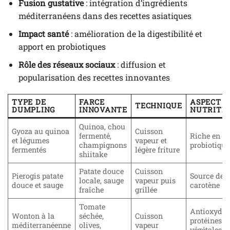
Fusion gustative
: intégration d’ingrédients
méditerranéens dans des recettes asiatiques
Impact santé
: amélioration de la digestibilité et
apport en probiotiques
Rôle des réseaux sociaux
: diffusion et
popularisation des recettes innovantes
TYPE DE
FARCE
ASPECT
TECHNIQUE
DUMPLING
INNOVANTE
NUTRITI
Quinoa, chou
Gyoza au quinoa
Cuisson
fermenté,
Riche en fib
et légumes
vapeur et
champignons
probiotique
fermentés
légère friture
shiitake
Patate douce
Cuisson
Pierogis patate
Source de b
locale, sauge
vapeur puis
douce et sauge
carotène
fraîche
grillée
Tomate
Antioxydan
Wonton à la
séchée,
Cuisson
protéines
méditerranéenne
olives,
vapeur
végétales