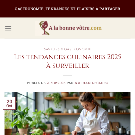
Passer
GASTRONOMIE, TENDANCES ET PLAISIRS À PARTAGER
au
contenu
SAVEURS & GASTRONOMIE
Les tendances culinaires 2025
à surveiller
PUBLIÉ LE
20/10/2025
PAR
NATHAN LECLERC
20
Oct