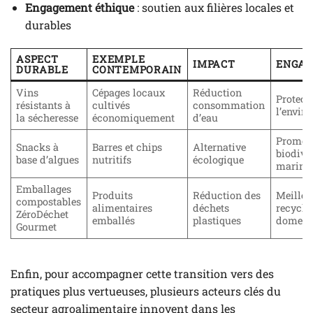
Engagement éthique
: soutien aux filières locales et
durables
ASPECT
EXEMPLE
IMPACT
ENGA
DURABLE
CONTEMPORAIN
Vins
Cépages locaux
Réduction
Protect
résistants à
cultivés
consommation
l’envir
la sécheresse
économiquement
d’eau
Promot
Snacks à
Barres et chips
Alternative
biodive
base d’algues
nutritifs
écologique
marine
Emballages
Produits
Réduction des
Meilleu
compostables
alimentaires
déchets
recycla
ZéroDéchet
emballés
plastiques
domest
Gourmet
Enfin, pour accompagner cette transition vers des
pratiques plus vertueuses, plusieurs acteurs clés du
secteur agroalimentaire innovent dans les