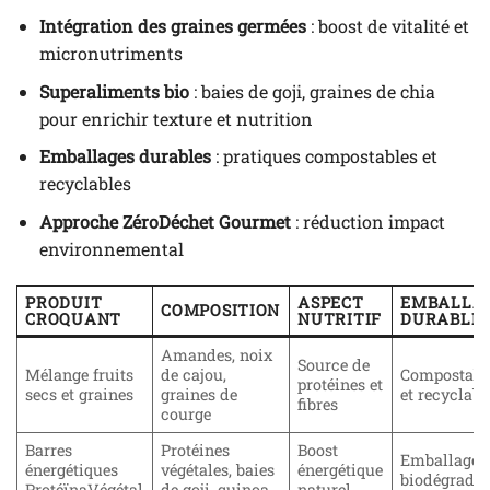
Intégration des graines germées
: boost de vitalité et
micronutriments
Superaliments bio
: baies de goji, graines de chia
pour enrichir texture et nutrition
Emballages durables
: pratiques compostables et
recyclables
Approche ZéroDéchet Gourmet
: réduction impact
environnemental
PRODUIT
ASPECT
EMBALLA
COMPOSITION
CROQUANT
NUTRITIF
DURABLE
Amandes, noix
Source de
Mélange fruits
de cajou,
Compostabl
protéines et
secs et graines
graines de
et recyclabl
fibres
courge
Barres
Protéines
Boost
Emballage
énergétiques
végétales, baies
énergétique
biodégradab
ProtéïnaVégétal
de goji, quinoa
naturel