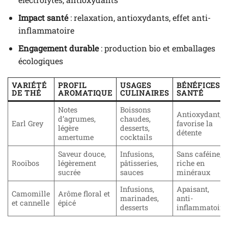
Impact santé
: relaxation, antioxydants, effet anti-
inflammatoire
Engagement durable
: production bio et emballages
écologiques
VARIÉTÉ
PROFIL
USAGES
BÉNÉFICES
DE THÉ
AROMATIQUE
CULINAIRES
SANTÉ
Notes
Boissons
Antioxydant,
d’agrumes,
chaudes,
Earl Grey
favorise la
légère
desserts,
détente
amertume
cocktails
Saveur douce,
Infusions,
Sans caféine,
Rooibos
légèrement
pâtisseries,
riche en
sucrée
sauces
minéraux
Infusions,
Apaisant,
Camomille
Arôme floral et
marinades,
anti-
et cannelle
épicé
desserts
inflammatoire