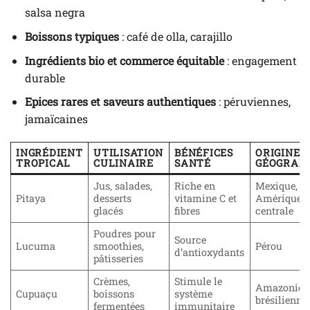
salsa negra
Boissons typiques
: café de olla, carajillo
Ingrédients bio et commerce équitable
: engagement
durable
Epices rares et saveurs authentiques
: péruviennes,
jamaïcaines
INGRÉDIENT
UTILISATION
BÉNÉFICES
ORIGINE
TROPICAL
CULINAIRE
SANTÉ
GÉOGRAP
Jus, salades,
Riche en
Mexique,
Pitaya
desserts
vitamine C et
Amérique
glacés
fibres
centrale
Poudres pour
Source
Lucuma
smoothies,
Pérou
d’antioxydants
pâtisseries
Crèmes,
Stimule le
Amazonie
Cupuaçu
boissons
système
brésilienne
fermentées
immunitaire