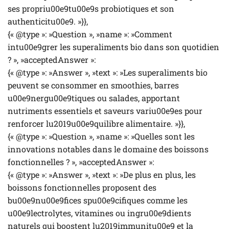
ses propriu00e9tu00e9s probiotiques et son
authenticitu00e9. »}},
{« @type »: »Question », »name »: »Comment
intu00e9grer les superaliments bio dans son quotidien
? », »acceptedAnswer »:
{« @type »: »Answer », »text »: »Les superaliments bio
peuvent se consommer en smoothies, barres
u00e9nergu00e9tiques ou salades, apportant
nutriments essentiels et saveurs variu00e9es pour
renforcer lu2019u00e9quilibre alimentaire. »}},
{« @type »: »Question », »name »: »Quelles sont les
innovations notables dans le domaine des boissons
fonctionnelles ? », »acceptedAnswer »:
{« @type »: »Answer », »text »: »De plus en plus, les
boissons fonctionnelles proposent des
bu00e9nu00e9fices spu00e9cifiques comme les
u00e9lectrolytes, vitamines ou ingru00e9dients
naturels qui boostent lu2019immunitu00e9 et la