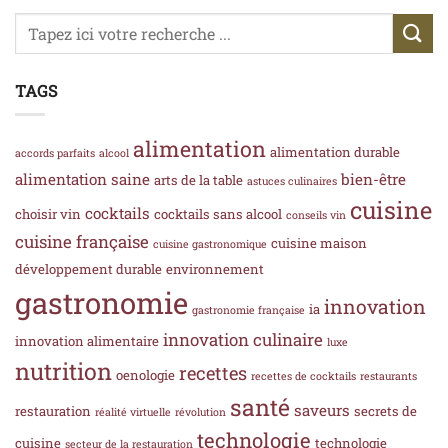
TAGS
alimentation
alimentation durable
accords parfaits
alcool
alimentation saine
bien-être
arts de la table
astuces culinaires
cuisine
cocktails
choisir vin
cocktails sans alcool
conseils vin
cuisine française
cuisine maison
cuisine gastronomique
développement durable
environnement
gastronomie
innovation
ia
gastronomie française
innovation culinaire
innovation alimentaire
luxe
nutrition
recettes
oenologie
recettes de cocktails
restaurants
santé
saveurs
restauration
secrets de
réalité virtuelle
révolution
technologie
cuisine
technologie
secteur de la restauration