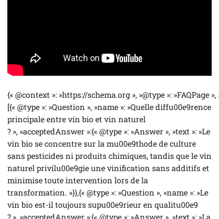
{« @context »: »https://schema.org », »@type »: »FAQPage »,
[{« @type »: »Question », »name »: »Quelle diffu00e9rence
principale entre vin bio et vin naturel
? », »acceptedAnswer »:{« @type »: »Answer », »text »: »Le
vin bio se concentre sur la mu00e9thode de culture
sans pesticides ni produits chimiques, tandis que le vin
naturel privilu00e9gie une vinification sans additifs et
minimise toute intervention lors de la
transformation. »}},{« @type »: »Question », »name »: »Le
vin bio est-il toujours supu00e9rieur en qualitu00e9
? », »acceptedAnswer »:{« @type »: »Answer », »text »: »La