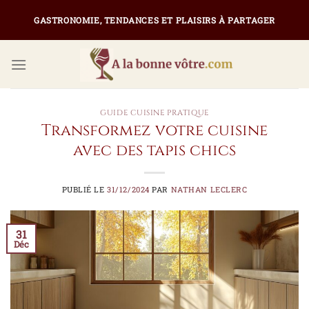
Passer
GASTRONOMIE, TENDANCES ET PLAISIRS À PARTAGER
au
contenu
GUIDE CUISINE PRATIQUE
Transformez votre cuisine
avec des tapis chics
PUBLIÉ LE
31/12/2024
PAR
NATHAN LECLERC
31
Déc