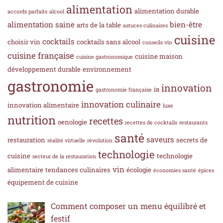
alimentation
alimentation durable
accords parfaits
alcool
alimentation saine
bien-être
arts de la table
astuces culinaires
cuisine
cocktails
choisir vin
cocktails sans alcool
conseils vin
cuisine française
cuisine maison
cuisine gastronomique
développement durable
environnement
gastronomie
innovation
ia
gastronomie française
innovation culinaire
innovation alimentaire
luxe
nutrition
recettes
oenologie
recettes de cocktails
restaurants
santé
saveurs
restauration
secrets de
réalité virtuelle
révolution
technologie
cuisine
technologie
secteur de la restauration
vin
alimentaire
tendances culinaires
écologie
économies santé
épices
équipement de cuisine
Comment composer un menu équilibré et
festif