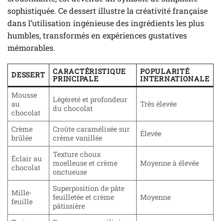
sophistiquée. Ce dessert illustre la créativité française
dans l’utilisation ingénieuse des ingrédients les plus
humbles, transformés en expériences gustatives
mémorables.
CARACTÉRISTIQUE
POPULARITÉ
DESSERT
PRINCIPALE
INTERNATIONALE
Mousse
Légèreté et profondeur
au
Très élevée
du chocolat
chocolat
Crème
Croûte caramélisée sur
Élevée
brûlée
crème vanillée
Texture choux
Éclair au
moelleuse et crème
Moyenne à élevée
chocolat
onctueuse
Superposition de pâte
Mille-
feuilletée et crème
Moyenne
feuille
pâtissière