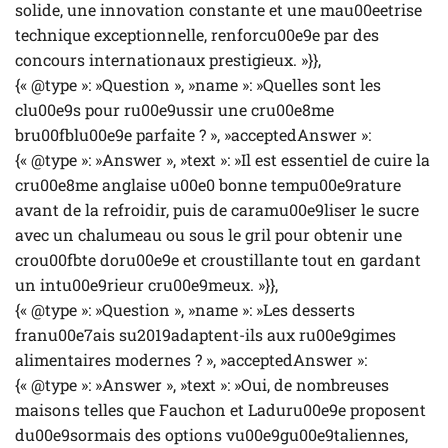
solide, une innovation constante et une mau00eetrise
technique exceptionnelle, renforcu00e9e par des
concours internationaux prestigieux. »}},
{« @type »: »Question », »name »: »Quelles sont les
clu00e9s pour ru00e9ussir une cru00e8me
bru00fblu00e9e parfaite ? », »acceptedAnswer »:
{« @type »: »Answer », »text »: »Il est essentiel de cuire la
cru00e8me anglaise u00e0 bonne tempu00e9rature
avant de la refroidir, puis de caramu00e9liser le sucre
avec un chalumeau ou sous le gril pour obtenir une
crou00fbte doru00e9e et croustillante tout en gardant
un intu00e9rieur cru00e9meux. »}},
{« @type »: »Question », »name »: »Les desserts
franu00e7ais su2019adaptent-ils aux ru00e9gimes
alimentaires modernes ? », »acceptedAnswer »:
{« @type »: »Answer », »text »: »Oui, de nombreuses
maisons telles que Fauchon et Laduru00e9e proposent
du00e9sormais des options vu00e9gu00e9taliennes,