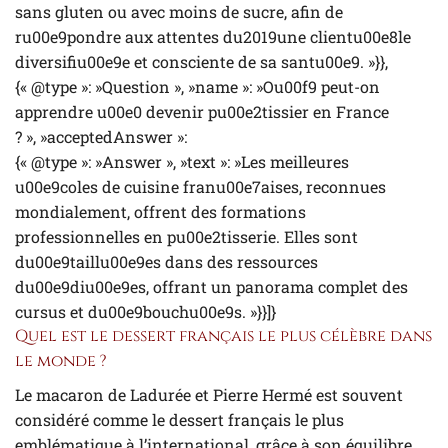
sans gluten ou avec moins de sucre, afin de
ru00e9pondre aux attentes du2019une clientu00e8le
diversifiu00e9e et consciente de sa santu00e9. »}},
{« @type »: »Question », »name »: »Ou00f9 peut-on
apprendre u00e0 devenir pu00e2tissier en France
? », »acceptedAnswer »:
{« @type »: »Answer », »text »: »Les meilleures
u00e9coles de cuisine franu00e7aises, reconnues
mondialement, offrent des formations
professionnelles en pu00e2tisserie. Elles sont
du00e9taillu00e9es dans des ressources
du00e9diu00e9es, offrant un panorama complet des
cursus et du00e9bouchu00e9s. »}}]}
Quel est le dessert français le plus célèbre dans
le monde ?
Le macaron de Ladurée et Pierre Hermé est souvent
considéré comme le dessert français le plus
emblématique à l’international, grâce à son équilibre