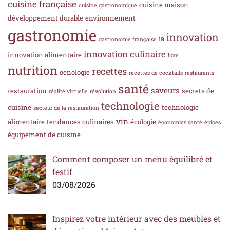
cuisine française
cuisine maison
cuisine gastronomique
développement durable
environnement
gastronomie
innovation
ia
gastronomie française
innovation culinaire
innovation alimentaire
luxe
nutrition
recettes
oenologie
recettes de cocktails
restaurants
santé
saveurs
restauration
secrets de
réalité virtuelle
révolution
technologie
cuisine
technologie
secteur de la restauration
vin
alimentaire
tendances culinaires
écologie
économies santé
épices
équipement de cuisine
Comment composer un menu équilibré et
festif
03/08/2026
Inspirez votre intérieur avec des meubles et