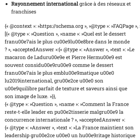
Rayonnement international
grâce à des réseaux et
franchises
{« @context »: »https://schema.org », »@type »: »FAQPage »,
[{« @type »: »Question », »name »: »Quel est le dessert
franu00e7ais le plus cu00e9lu00e8bre dans le monde
? », »acceptedAnswer »:{« @type »: »Answer », »text »: »Le
macaron de Laduru00e9e et Pierre Hermu00e9 est
souvent considu00e9ru00e9 comme le dessert
franu00e7ais le plus emblu00e9matique u00e0
lu2019international, gru00e2ce u00e0 son
u00e9quilibre parfait de texture et saveurs ainsi que
son image de luxe. »}},
{« @type »: »Question », »name »: »Comment la France
reste-t-elle leader en pu00e2tisserie malgru00e9 la
concurrence internationale ? », »acceptedAnswer »:
{« @type »: »Answer », »text »: »La France maintient son
leadership gru00e2ce u00e0 un hu00e9ritage historique