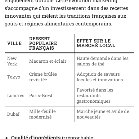
engouement durable. Cette évolution marketing
s’accompagne d’un investissement dans des recettes
innovantes qui mêlent les traditions françaises aux
goûts et régimes alimentaires contemporains.
DESSERT
EFFET SUR LE
VILLE
POPULAIRE
MARCHÉ LOCAL
FRANÇAIS
New
Haute demande dans les
Macaron et éclair
York
salons de thé
Crème brûlée
Adoption de saveurs
Tokyo
revisitée
locales et innovations
Favorisé dans les
Londres
Paris-Brest
restaurants
gastronomiques
Mille-feuille
Marché jeune et avide de
Dubaï
modernisé
nouveautés
Qualité d’ingrédients
irréprochable